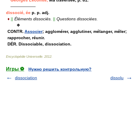
——————
dissocié, ée
p. p. adj.
♦
||
Éléments dissociés.
||
Questions dissociées.
❖
CONTR.
Associer
; agglomérer, agglutiner, mélanger, mêler;
rapprocher, réunir.
DÉR.
Dissociable, dissociation.
Encyclopédie Universelle
.
2012
.
Игры ⚽
Нужно решить контрольную?
dissociation
dissolu