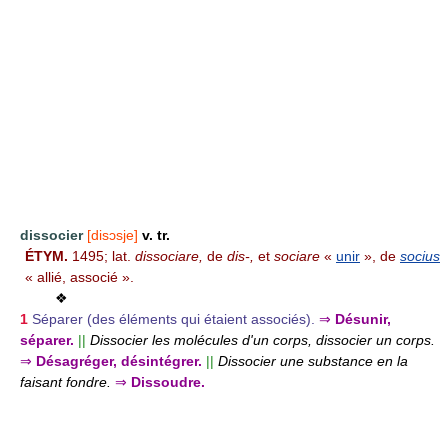
dissocier
[disɔsje]
v. tr.
ÉTYM.
1495; lat.
dissociare,
de
dis-,
et
sociare
«
unir
», de
socius
« allié, associé ».
❖
1
Séparer (des éléments qui étaient associés).
⇒
Désunir,
séparer.
||
Dissocier les molécules d'un corps, dissocier un corps.
⇒
Désagréger, désintégrer.
||
Dissocier une substance en la
faisant fondre.
⇒
Dissoudre.