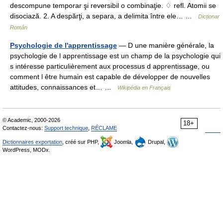
descompune temporar şi reversibil o combinaţie. ♢ refl. Atomii se
disociază. 2. A despărţi, a separa, a delimita între ele… …
Dicționar
Român
Psychologie de l'apprentissage
— D une manière générale, la
psychologie de l apprentissage est un champ de la psychologie qui
s intéresse particulièrement aux processus d apprentissage, ou
comment l être humain est capable de développer de nouvelles
attitudes, connaissances et… …
Wikipédia en Français
© Academic, 2000-2026
18+
Contactez-nous:
Support technique
,
RÉCLAME
Dictionnaires exportation
, créé sur PHP,
Joomla,
Drupal,
WordPress, MODx.