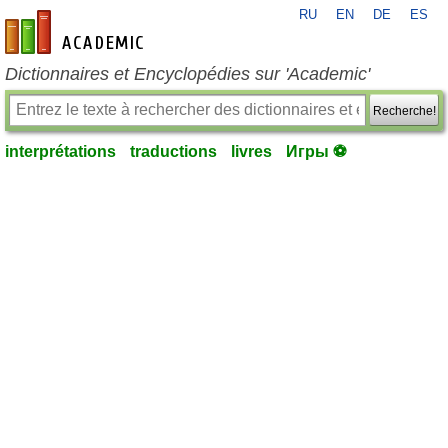
RU
EN
DE
ES
fr-academic.com
Dictionnaires et Encyclopédies sur 'Academic'
Recherche!
interprétations
traductions
livres
Игры ⚽