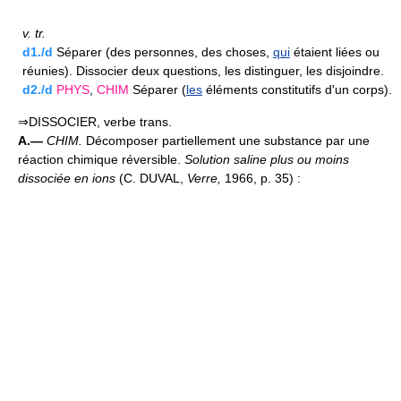
v.
tr.
d1./d
Séparer (des personnes, des choses,
qui
étaient liées ou
réunies). Dissocier deux questions, les distinguer, les disjoindre.
d2./d
PHYS
,
CHIM
Séparer (
les
éléments constitutifs d'un corps).
⇒DISSOCIER, verbe trans.
A.—
CHIM.
Décomposer partiellement une substance par une
réaction chimique réversible.
Solution saline plus ou moins
dissociée en ions
(C. DUVAL,
Verre,
1966, p. 35) :