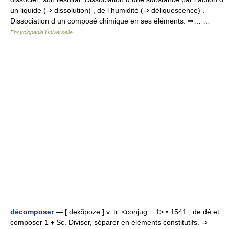
un liquide (⇒ dissolution) , de l humidité (⇒ déliquescence) .
Dissociation d un composé chimique en ses éléments. ⇒… …
Encyclopédie Universelle
décomposer
— [ dekɔ̃poze ] v. tr. <conjug. : 1> • 1541 ; de dé et
composer 1 ♦ Sc. Diviser, séparer en éléments constitutifs. ⇒