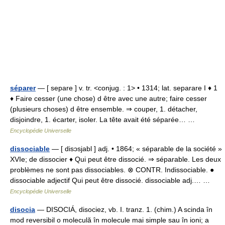
séparer
— [ separe ] v. tr. <conjug. : 1> • 1314; lat. separare I ♦ 1
♦ Faire cesser (une chose) d être avec une autre; faire cesser
(plusieurs choses) d être ensemble. ⇒ couper, 1. détacher,
disjoindre, 1. écarter, isoler. La tête avait été séparée… …
Encyclopédie Universelle
dissociable
— [ disɔsjabl ] adj. • 1864; « séparable de la société »
XVIe; de dissocier ♦ Qui peut être dissocié. ⇒ séparable. Les deux
problèmes ne sont pas dissociables. ⊗ CONTR. Indissociable. ●
dissociable adjectif Qui peut être dissocié. dissociable adj.… …
Encyclopédie Universelle
disocia
— DISOCIÁ, disociez, vb. I. tranz. 1. (chim.) A scinda în
mod reversibil o moleculă în molecule mai simple sau în ioni; a