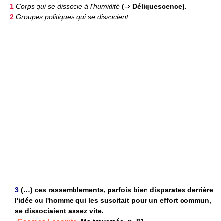
1
Corps qui se dissocie à l'humidité
(
⇒
Déliquescence).
2
Groupes politiques qui se dissocient.
3
(…) ces rassemblements, parfois bien disparates derrière
l'idée ou l'homme qui les suscitait pour un effort commun,
se dissociaient assez vite.
Georges Lecomte,
Ma traversée, p. 81.