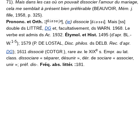
71).
Mais dans les cas où on pouvait dissocier l'amour du mariage,
cela me semblait à présent bien préférable
(BEAUVOIR,
Mém. j.
fille,
1958, p. 325).
Prononc. et Orth. :
[
],
(
je
) dissocie
[
]. Mais [ss]
double ds LITTRÉ,
DG
et, facultativement, ds WARN. 1968. Le
verbe est admis ds
Ac.
1932.
Étymol. et Hist.
1495 (d'apr. BL.-
1-5
W.
); 1579 (P. DE LOSTAL,
Disc. philos.
ds DELB.
Rec.
d'apr.
e
DG
); 1611
dissocié
(COTGR.), rare av. le XIX
s. Empr. au lat.
class.
dissociare
« séparer, désunir », dér. de
sociare
« associer,
unir »; préf.
dis-.
Fréq. abs. littér. :
181.