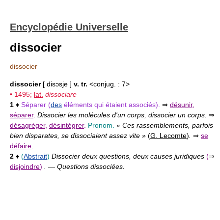
Encyclopédie Universelle
dissocier
dissocier
dissocier
[ disɔsje ]
v. tr.
<conjug. : 7>
• 1495;
lat.
dissociare
1
♦
Séparer (
des
éléments qui étaient associés).
⇒
désunir
,
séparer
.
Dissocier les molécules d'un corps, dissocier un corps.
⇒
désagréger
,
désintégrer
.
Pronom.
« Ces rassemblements, parfois
bien disparates, se dissociaient assez vite »
(
G. Lecomte
)
.
⇒
se
défaire
.
2
♦
(
Abstrait
)
Dissocier deux questions, deux causes juridiques
(
⇒
disjoindre
)
.
—
Questions dissociées.