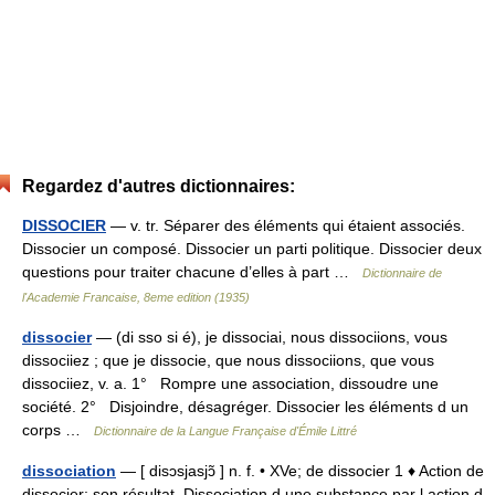
Regardez d'autres dictionnaires:
DISSOCIER
— v. tr. Séparer des éléments qui étaient associés.
Dissocier un composé. Dissocier un parti politique. Dissocier deux
questions pour traiter chacune d’elles à part …
Dictionnaire de
l'Academie Francaise, 8eme edition (1935)
dissocier
— (di sso si é), je dissociai, nous dissociions, vous
dissociiez ; que je dissocie, que nous dissociions, que vous
dissociiez, v. a. 1° Rompre une association, dissoudre une
société. 2° Disjoindre, désagréger. Dissocier les éléments d un
corps …
Dictionnaire de la Langue Française d'Émile Littré
dissociation
— [ disɔsjasjɔ̃ ] n. f. • XVe; de dissocier 1 ♦ Action de
dissocier; son résultat. Dissociation d une substance par l action d