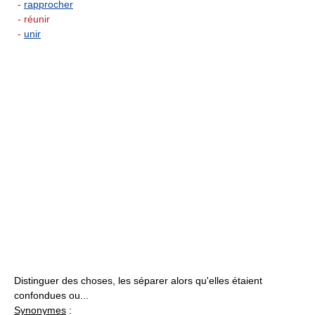
-
rapprocher
- réunir
-
unir
Distinguer des choses, les séparer alors qu'elles étaient
confondues ou...
Synonymes
: