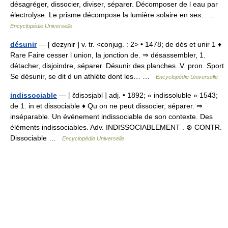
désagréger, dissocier, diviser, séparer. Décomposer de l eau par
électrolyse. Le prisme décompose la lumière solaire en ses… …
Encyclopédie Universelle
désunir
— [ dezynir ] v. tr. <conjug. : 2> • 1478; de dés et unir 1 ♦
Rare Faire cesser l union, la jonction de. ⇒ désassembler, 1.
détacher, disjoindre, séparer. Désunir des planches. V. pron. Sport
Se désunir, se dit d un athlète dont les… …
Encyclopédie Universelle
indissociable
— [ ɛ̃disɔsjabl ] adj. • 1892; « indissoluble » 1543;
de 1. in et dissociable ♦ Qu on ne peut dissocier, séparer. ⇒
inséparable. Un événement indissociable de son contexte. Des
éléments indissociables. Adv. INDISSOCIABLEMENT . ⊗ CONTR.
Dissociable …
Encyclopédie Universelle