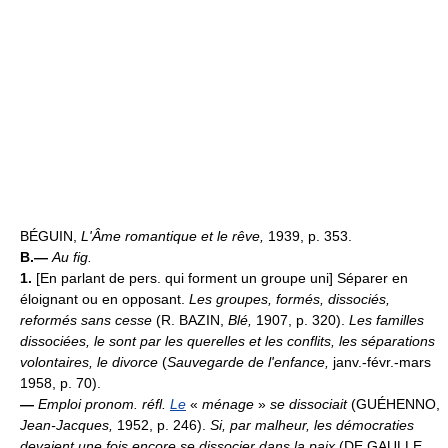
BÉGUIN,
L'Âme romantique et le rêve,
1939, p. 353.
B.—
Au fig.
1.
[En parlant de pers. qui forment un groupe uni] Séparer en
éloignant ou en opposant.
Les groupes, formés, dissociés,
reformés sans cesse
(R. BAZIN,
Blé,
1907, p. 320).
Les familles
dissociées, le sont par les querelles et les conflits, les séparations
volontaires, le divorce
(
Sauvegarde de l'enfance,
janv.-févr.-mars
1958, p. 70).
—
Emploi pronom. réfl.
Le
«
ménage
»
se dissociait
(GUÉHENNO,
Jean-Jacques,
1952, p. 246).
Si, par malheur, les démocraties
devaient une fois encore se dissocier dans la paix
(DE GAULLE,