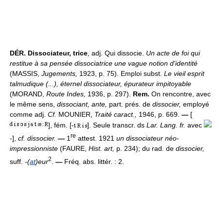
DÉR.
Dissociateur, trice
, adj. Qui dissocie.
Un acte de foi qui
restitue à sa pensée dissociatrice une vague notion d'identité
(MASSIS,
Jugements,
1923, p. 75). Emploi subst.
Le vieil esprit
talmudique (...), éternel dissociateur, épurateur impitoyable
(MORAND,
Route Indes,
1936, p. 297).
Rem.
On rencontre, avec
le même sens,
dissociant, ante,
part. prés. de
dissocier,
employé
comme adj.
Cf.
MOUNIER,
Traité caract.,
1946, p. 669.
—
[
], fém. [-
]. Seule transcr. ds
Lar. Lang. fr.
avec
re
-],
cf. dissocier.
—
1
attest. 1921
un dissociateur néo-
impressionniste
(FAURE,
Hist. art,
p. 234); du rad. de
dissocier,
2
suff.
-(
at
)eur
.
—
Fréq. abs. littér. : 2.